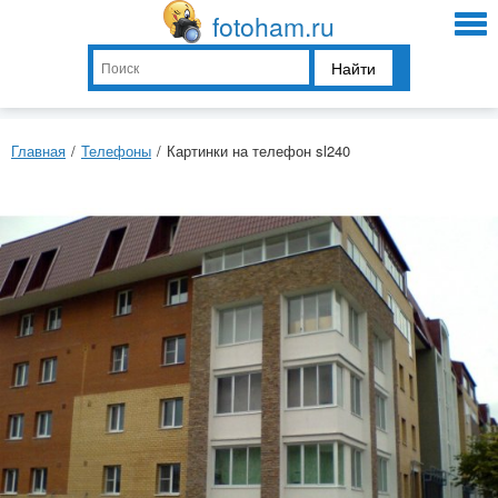
fotoham.ru
Найти
Главная
/
Телефоны
/
Картинки на телефон sl240