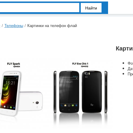
Найти
я
/
Телефоны
/
Картинки на телефон флай
Карти
Фо
Да
Пр