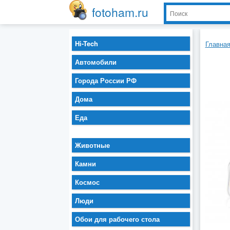
fotoham.ru
Hi-Tech
Главна
Автомобили
Города России РФ
Дома
Еда
Животные
Камни
Космос
Люди
Обои для рабочего стола