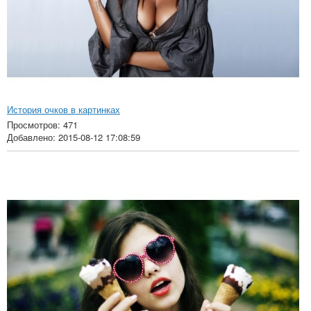
История очков в картинках
Просмотров: 471
Добавлено: 2015-08-12 17:08:59