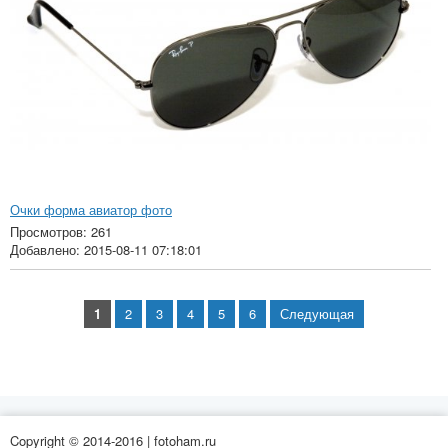
Очки форма авиатор фото
Просмотров: 261
Добавлено: 2015-08-11 07:18:01
1
2
3
4
5
6
Следующая
Copyright © 2014-2016 | fotoham.ru