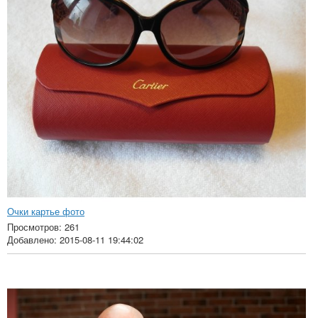
Очки картье фото
Просмотров: 261
Добавлено: 2015-08-11 19:44:02