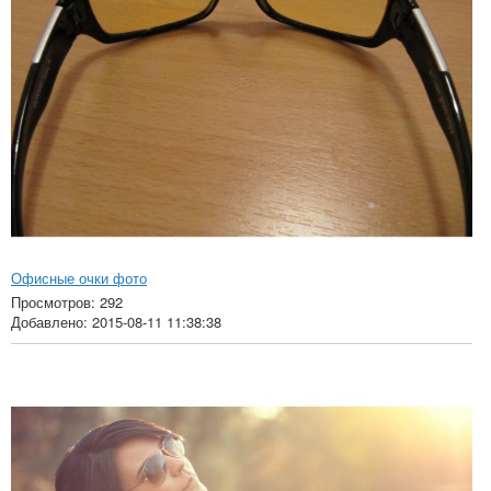
Офисные очки фото
Просмотров: 292
Добавлено: 2015-08-11 11:38:38