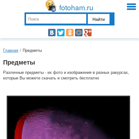
fotoham.ru
Найти
Главная
/
Предметы
Предметы
Различные предметы - их фото и изображения в разных ракурсах,
которые Вы можете скачать и смотреть бесплатно