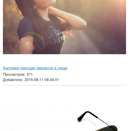
Картинки девушек брюнеток в очках
Просмотров: 371
Добавлено: 2015-08-11 08:34:01