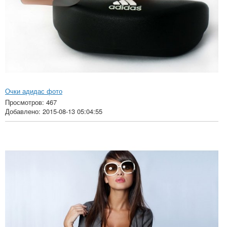
Очки адидас фото
Просмотров: 467
Добавлено: 2015-08-13 05:04:55