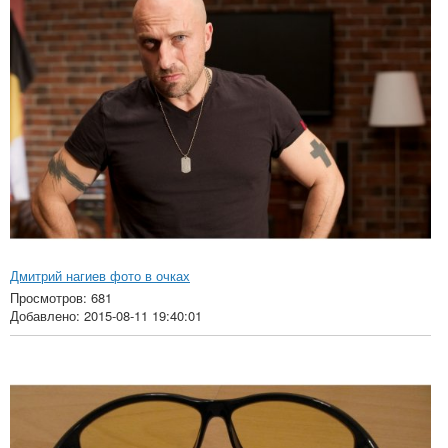
Дмитрий нагиев фото в очках
Просмотров: 681
Добавлено: 2015-08-11 19:40:01