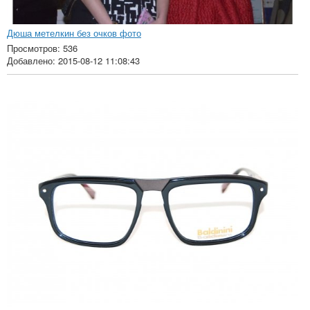
Дюша метелкин без очков фото
Просмотров: 536
Добавлено: 2015-08-12 11:08:43