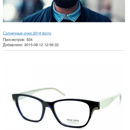
Солнечные очки 2014 фото
Просмотров: 534
Добавлено: 2015-08-12 12:56:32