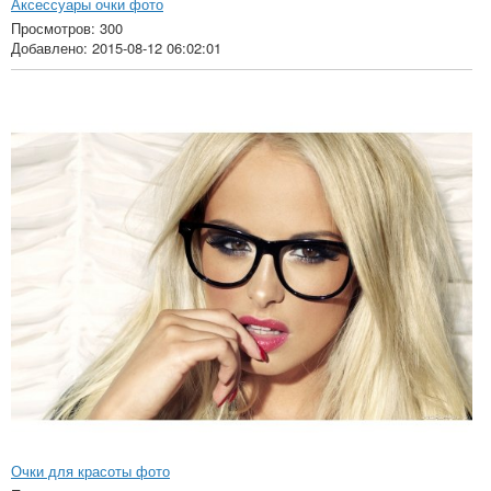
Аксессуары очки фото
Просмотров: 300
Добавлено: 2015-08-12 06:02:01
Очки для красоты фото