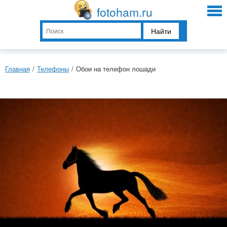
fotoham.ru
Найти
Главная
/
Телефоны
/
Обои на телефон лошади