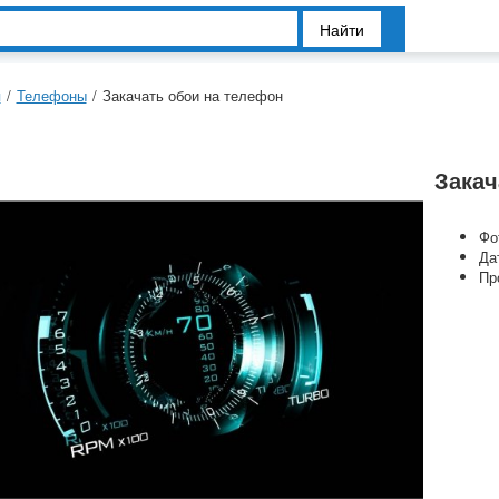
Найти
я
/
Телефоны
/
Закачать обои на телефон
Закач
Фо
Да
Пр