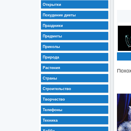
Открытки
Похудение диеты
Праздники
Предметы
Приколы
Природа
Растения
Похож
Страны
Строительство
Творчество
Телефоны
Техника
Хобби