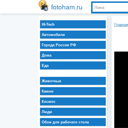
fotoham.ru
Hi-Tech
Главна
Автомобили
Города России РФ
Дома
Еда
Животные
Камни
Космос
Люди
Обои для рабочего стола