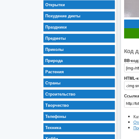
Открытки
Похудение диеты
Праздники
Предметы
Приколы
Код д
Природа
BB-код
Растения
HTML-к
Страны
Строительство
Ссылка
Творчество
Телефоны
Ка
От
Техника
По
Хобби