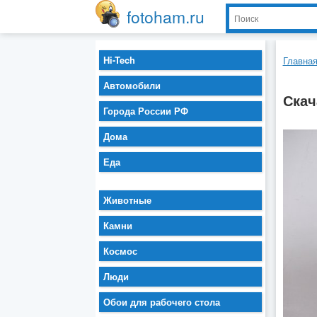
fotoham.ru
Hi-Tech
Главна
Автомобили
Скач
Города России РФ
Дома
Еда
Животные
Камни
Космос
Люди
Обои для рабочего стола