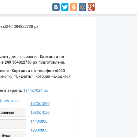
н sl240 3648x2736 px
ылка для скачивания
Картинки на
sl240 3648x2736 px
подготовлена.
качать
Картинки на телефон sl240
 кнопку
"Скачать"
, которая находится
его экрана:
1344
х
1024
px
форматные
1920x1200
кранные
1680x1050
1440x900
1280x800
тбука