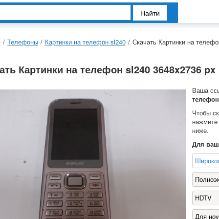
Найти
я
/
Телефоны
/
Картинки на телефон sl240
/
Скачать Картинки на телефо
ать Картинки на телефон sl240 3648x2736 px
Ваша сс
телефон 
Чтобы с
нажмите
ниже.
Для ваш
Широко
Полноэ
HDTV
Для ноу