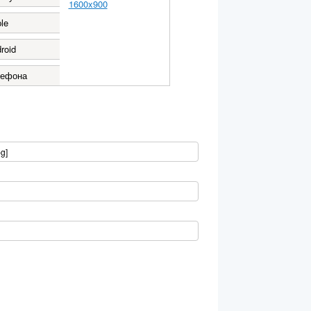
1600x900
le
roid
лефона