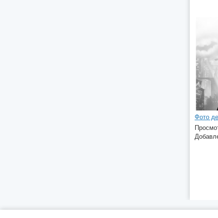
Фото де
Просмот
Добавле