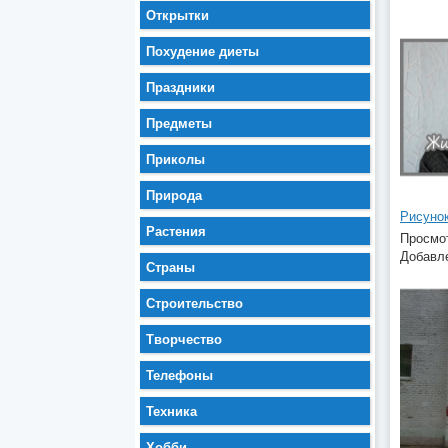
Открытки
Похудение диеты
Праздники
Предметы
Приколы
Природа
Рисунок
Растения
Просмот
Добавле
Страны
Строительство
Творчество
Телефоны
Техника
Хобби