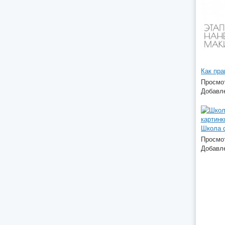
Просмот
Добавле
Школа с
Просмот
Добавле