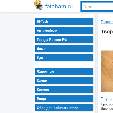
fotoham.ru
Hi-Tech
Главна
Твор
Автомобили
Города России РФ
Дома
Еда
Животные
Камни
Космос
Тату на
Люди
Просмот
Обои для рабочего стола
Добавле