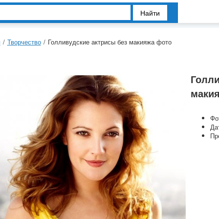
Найти
я
/
Творчество
/
Голливудские актрисы без макияжа фото
Голли
маки
Фо
Да
Пр