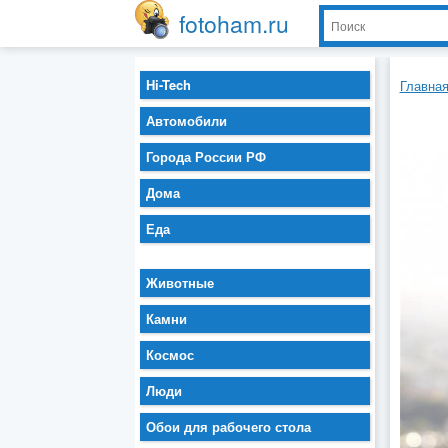
fotoham.ru
Hi-Tech
Главна
Автомобили
Города России РФ
Дома
Еда
Животные
Камни
Космос
Люди
Обои для рабочего стола