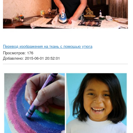
Перевод изображения на ткань с помощью утюга
Просмотров: 176
Добавлено: 2015-06-01 20:52:01