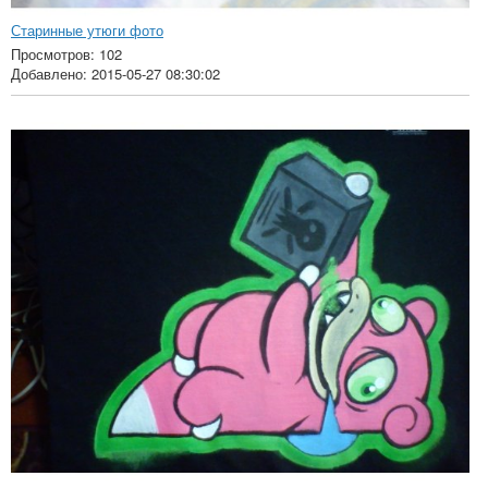
Старинные утюги фото
Просмотров: 102
Добавлено: 2015-05-27 08:30:02