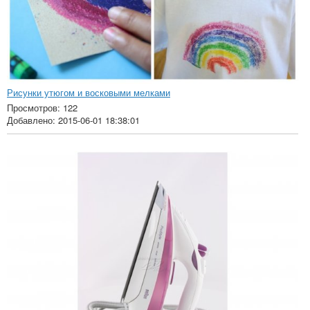
Рисунки утюгом и восковыми мелками
Просмотров: 122
Добавлено: 2015-06-01 18:38:01