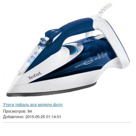
Утюги тефаль все модели фото
Просмотров: 84
Добавлено: 2015-05-25 01:14:01