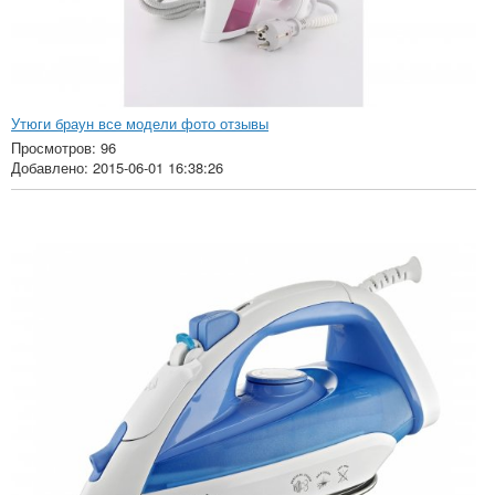
Утюги браун все модели фото отзывы
Просмотров: 96
Добавлено: 2015-06-01 16:38:26