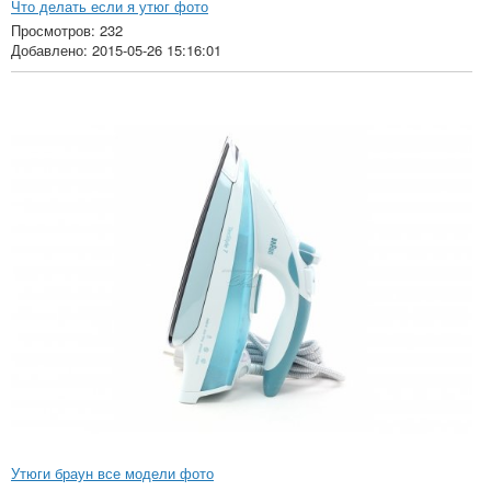
Что делать если я утюг фото
Просмотров: 232
Добавлено: 2015-05-26 15:16:01
Утюги браун все модели фото