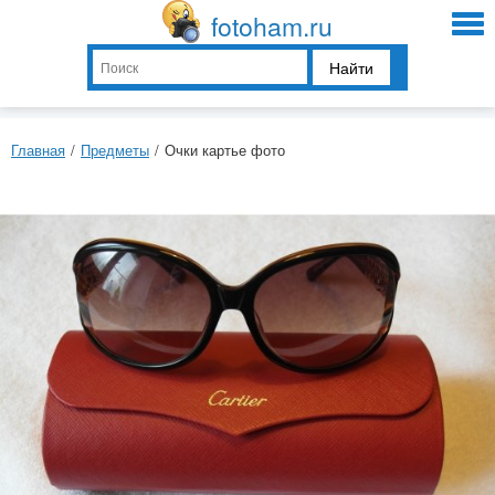
fotoham.ru
Найти
Главная
/
Предметы
/
Очки картье фото