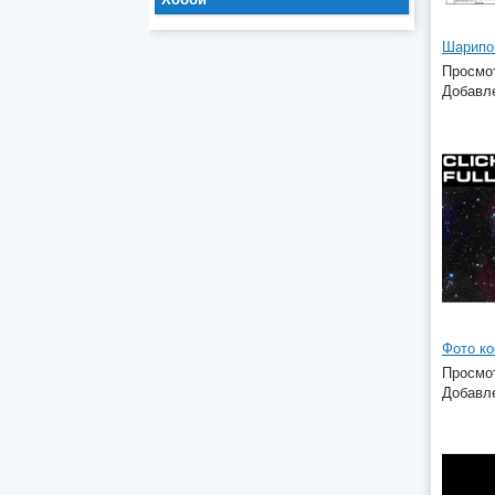
Шарипо
Просмот
Добавле
Фото ко
Просмот
Добавле