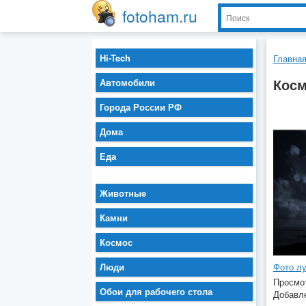
fotoham.ru
Hi-Tech
Главна
Косм
Автомобили
Города России РФ
Дома
Еда
Животные
Камни
Космос
Фото л
Люди
Просмот
Обои для рабочего стола
Добавле