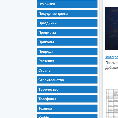
Открытки
Похудение диеты
Праздники
Предметы
Приколы
Природа
Фотогра
Растения
Просмот
Добавле
Страны
Строительство
Творчество
Телефоны
Техника
Хобби