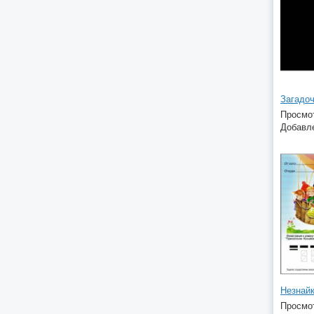
Загадоч
Просмот
Добавле
Незнайк
Просмот