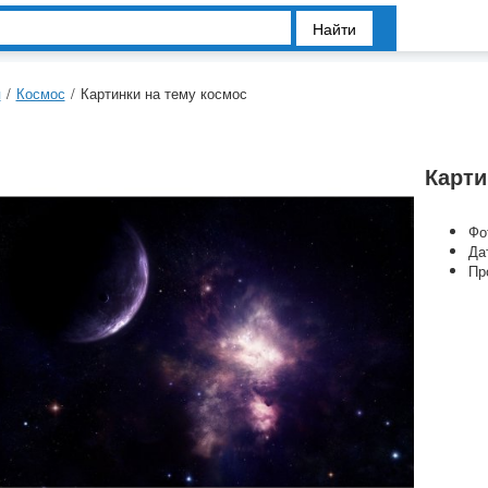
Найти
я
/
Космос
/
Картинки на тему космос
Карти
Фо
Да
Пр