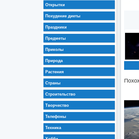
Открытки
Похудение диеты
Праздники
Предметы
Приколы
Природа
Растения
Похож
Страны
Строительство
Творчество
Телефоны
Техника
Хобби