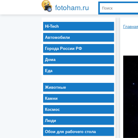
fotoham.ru
Hi-Tech
Главна
Автомобили
Города России РФ
Дома
Еда
Животные
Камни
Космос
Люди
Обои для рабочего стола