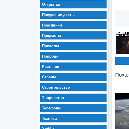
Открытки
Похудение диеты
Праздники
Предметы
Приколы
Природа
Растения
Похож
Страны
Строительство
Творчество
Телефоны
Техника
Хобби