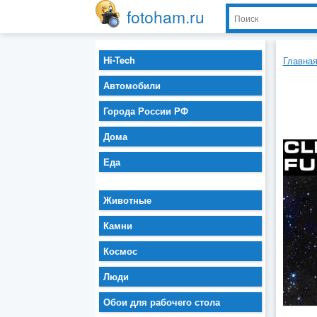
fotoham.ru
Hi-Tech
Главна
Автомобили
Города России РФ
Дома
Еда
Животные
Камни
Космос
Люди
Обои для рабочего стола