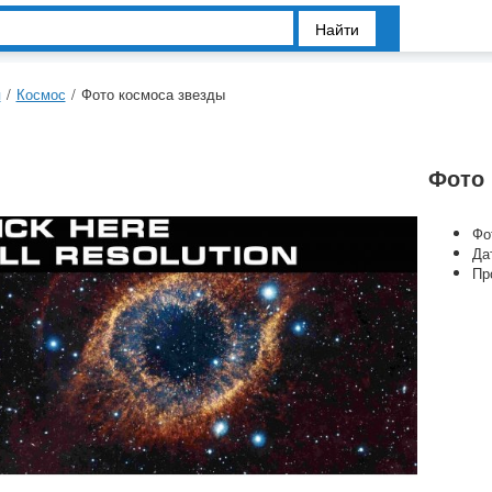
Найти
я
/
Космос
/
Фото космоса звезды
Фото 
Фо
Да
Пр