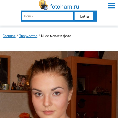
fotoham.ru
Найти
Главная
/
Творчество
/
Nude макияж фото