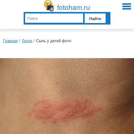
fotoham.ru
Найти
Главная
/
Люди
/
Сыпь у детей фото