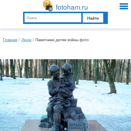
fotoham.ru
Найти
Главная
/
Люди
/
Памятники детям войны фото