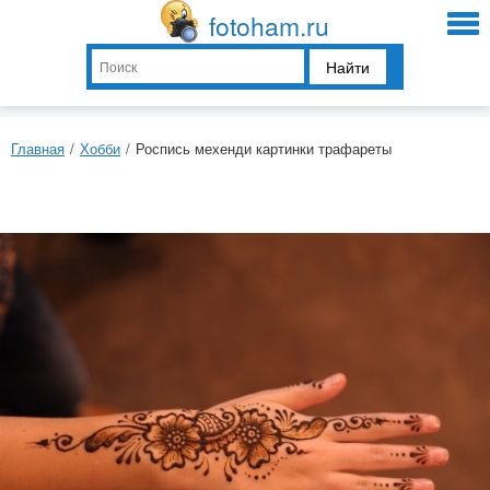
fotoham.ru
Найти
Главная
/
Хобби
/
Роспись мехенди картинки трафареты