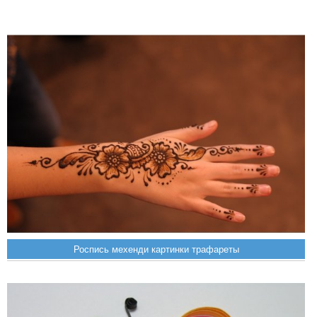
Роспись мехенди картинки трафареты