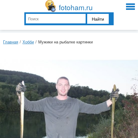
fotoham.ru
Найти
Главная
/
Хобби
/
Мужики на рыбалке картинки