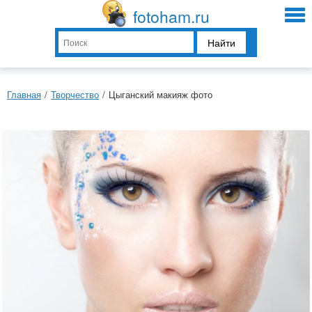
fotoham.ru
Найти
Главная
/
Творчество
/
Цыганский макияж фото