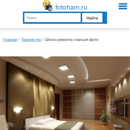
fotoham.ru
Найти
Главная
/
Творчество
/
Школа ремонта спальня фото