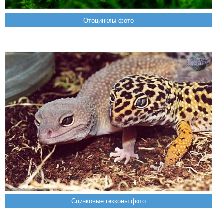
Отоцинклы фото
Сцинковые гекконы фото