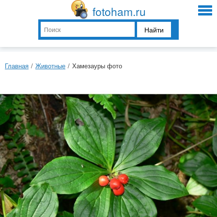
fotoham.ru
Найти
Главная
/
Животные
/
Хамезауры фото