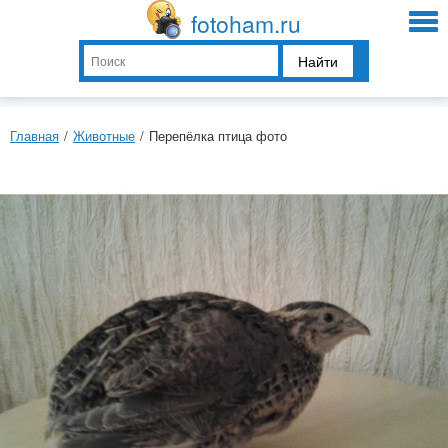
fotoham.ru
Найти
Главная
/
Животные
/
Перепёлка птица фото