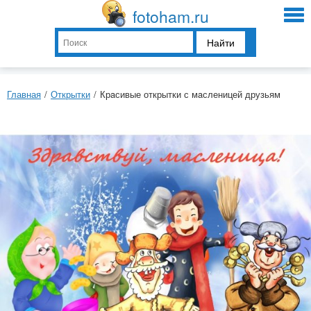
fotoham.ru
Найти
Главная
/
Открытки
/
Крaсивые открытки с мaсленицей друзьям