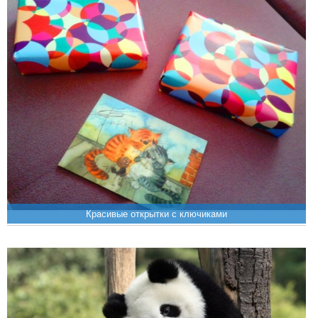
Крaсивые открытки с ключикaми