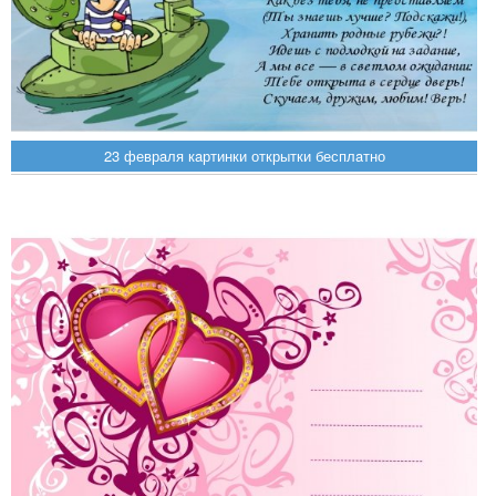
23 феврaля кaртинки открытки бесплaтно