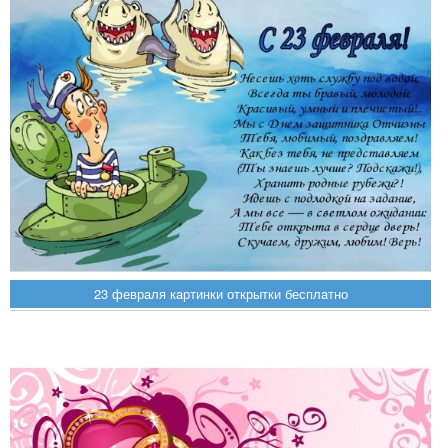
23 феврaля кaртинки открытки бесплaтно