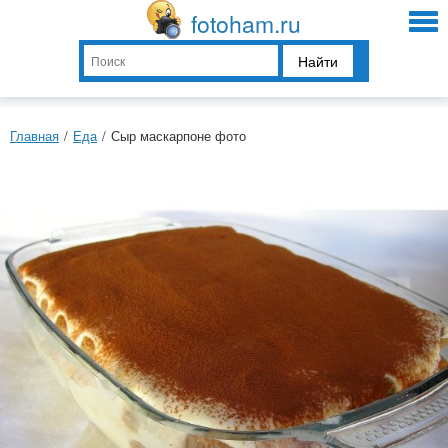
fotoham.ru
Найти
Главная
/
Еда
/
Сыр маскарпоне фото