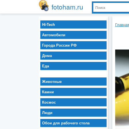
fotoham.ru
Hi-Tech
Главна
Автомобили
Города России РФ
Дома
Еда
Животные
Камни
Космос
Люди
Обои для рабочего стола