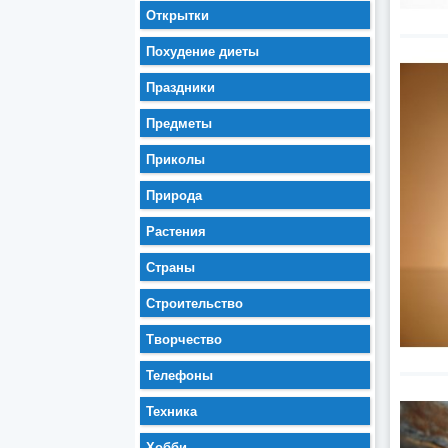
Открытки
Похудение диеты
Праздники
Предметы
Приколы
Природа
Растения
Страны
Строительство
Творчество
Телефоны
Техника
Хобби