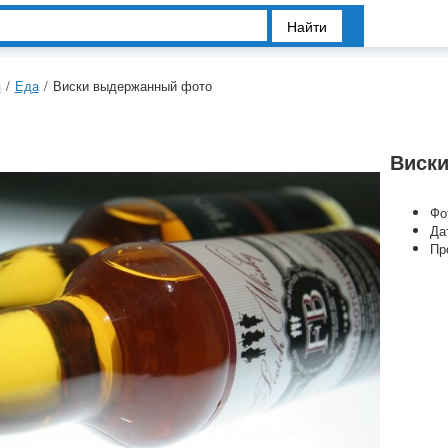
Найти
я
/
Еда
/
Виски выдержанный фото
Виск
Фо
Да
Пр