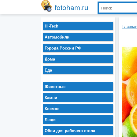
fotoham.ru
Hi-Tech
Главна
Автомобили
Города России РФ
Дома
Еда
Животные
Камни
Космос
Люди
Обои для рабочего стола