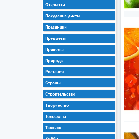
Открытки
Похудение диеты
Праздники
Предметы
Приколы
Природа
Растения
Страны
Строительство
Творчество
Телефоны
Техника
Хобби