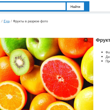
Найти
я
/
Еда
/
Фрукты в разрезе фото
Фрукт
Фо
Да
Пр