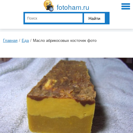
fotoham.ru
Найти
Главная
/
Еда
/
Масло абрикосовых косточек фото