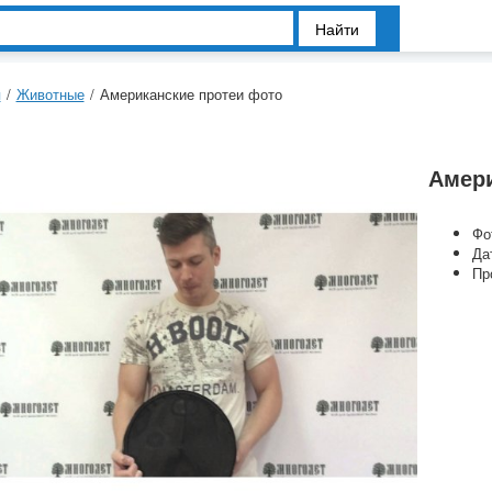
Найти
я
/
Животные
/
Американские протеи фото
Амери
Фо
Да
Пр