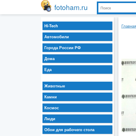
fotoham.ru
Hi-Tech
Главна
Автомобили
Города России РФ
Дома
Еда
Животные
Камни
Космос
Люди
Обои для рабочего стола