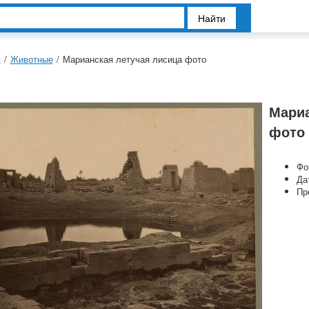
Найти
я
/
Животные
/
Марианская летучая лисица фото
Мариа
фото
Фо
Да
Пр