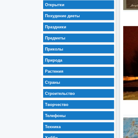
Открытки
Похудение диеты
Праздники
Предметы
Приколы
Природа
Растения
Страны
Строительство
Творчество
Телефоны
Техника
Хобби