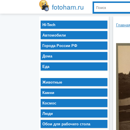
fotoham.ru
Hi-Tech
Главна
Автомобили
Города России РФ
Дома
Еда
Животные
Камни
Космос
Люди
Обои для рабочего стола