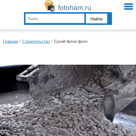
fotoham.ru
Найти
Главная
/
Строительство
/
Сухой бетон фото