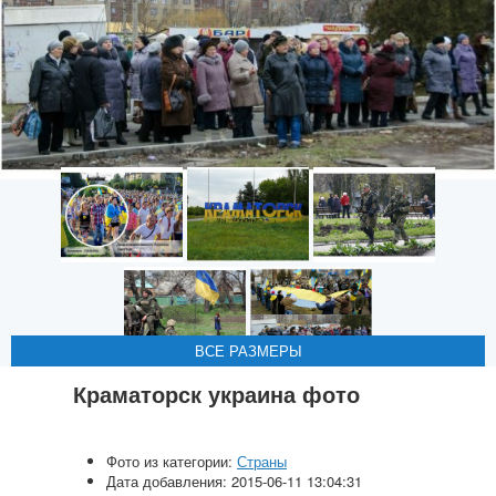
ВСЕ РАЗМЕРЫ
ВСЕ РАЗМЕРЫ
ВСЕ РАЗМЕРЫ
ВСЕ РАЗМЕРЫ
ВСЕ РАЗМЕРЫ
Краматорск украина фото
Фото из категории:
Страны
Дата добавления: 2015-06-11 13:04:31