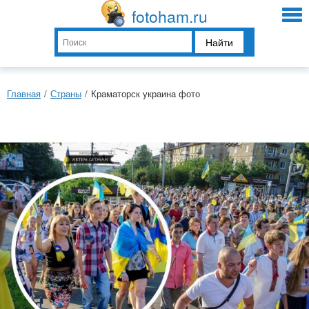
fotoham.ru
Найти
Главная
/
Страны
/
Краматорск украина фото