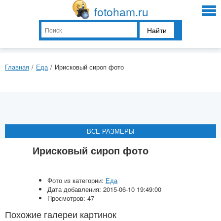
fotoham.ru
Найти
Главная
/
Еда
/
Ирисковый сироп фото
ВСЕ РАЗМЕРЫ
ВСЕ РАЗМЕРЫ
ВСЕ РАЗМЕРЫ
ВСЕ РАЗМЕРЫ
Ирисковый сироп фото
Фото из категории:
Еда
Дата добавления: 2015-06-10 19:49:00
Просмотров: 47
Похожие галереи картинок