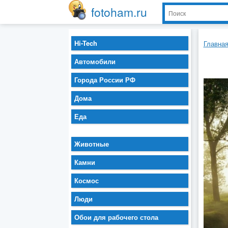
fotoham.ru
Hi-Tech
Главна
Автомобили
Города России РФ
Дома
Еда
Животные
Камни
Космос
Люди
Обои для рабочего стола