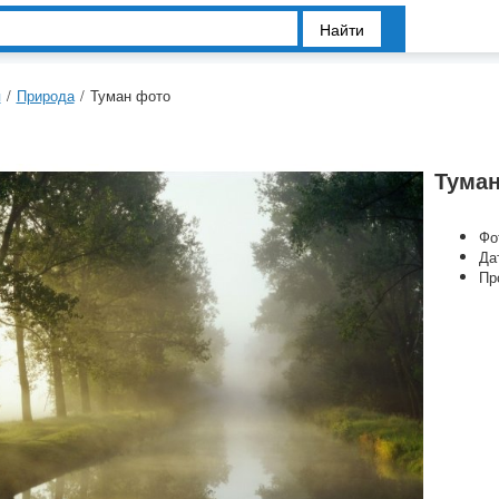
Найти
я
/
Природа
/
Туман фото
Тума
Фо
Да
Пр