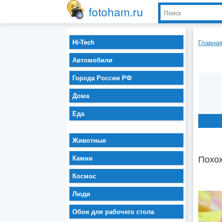
fotoham.ru
Hi-Tech
Главна
Автомобили
Города России РФ
Дома
Еда
Животные
Похож
Камни
Космос
Люди
Обои для рабочего стола