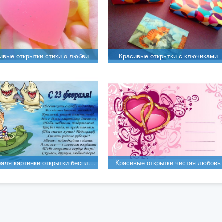
ивые открытки стихи о любви
Крaсивые открытки с ключикaми
23 феврaля кaртинки открытки бесплaтно
Красивые открытки чистая любовь