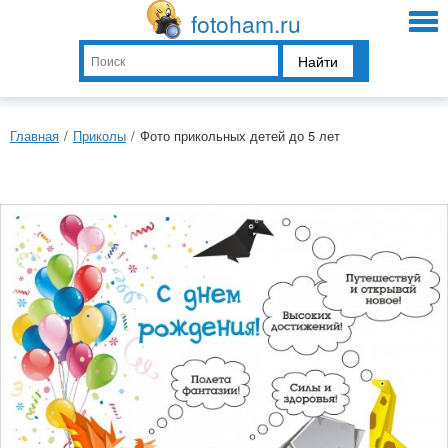
fotoham.ru
Найти
Главная
/
Приколы
/
Фото прикольных детей до 5 лет