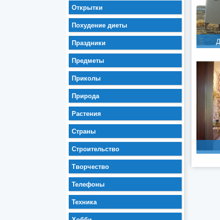
Открытки
Похудение диеты
Д
Праздники
Предметы
Приколы
Природа
Растения
Страны
Строительство
Творчество
Телефоны
Техника
Хобби