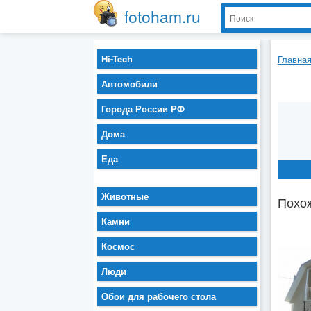
fotoham.ru
Hi-Tech
Главна
Автомобили
Города России РФ
Дома
Еда
Животные
Похож
Камни
Космос
Люди
Обои для рабочего стола