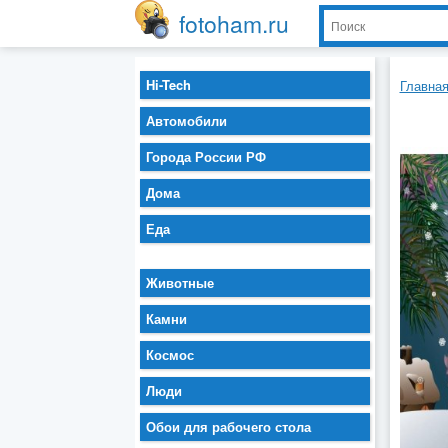
fotoham.ru
Hi-Tech
Главна
Автомобили
Города России РФ
Дома
Еда
Животные
Камни
Космос
Люди
Обои для рабочего стола