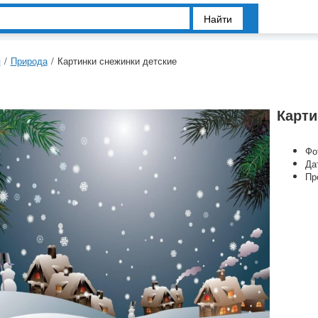
Найти
я
/
Природа
/
Картинки снежинки детские
Карти
Фо
Да
Пр