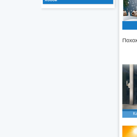
Похож
К