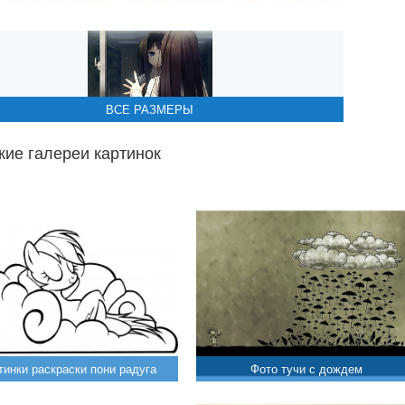
ВСЕ РАЗМЕРЫ
ие галереи картинок
тинки раскраски пони радуга
Фото тучи с дождем