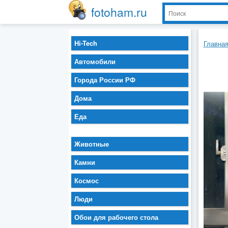
fotoham.ru
Hi-Tech
Главна
Автомобили
Города России РФ
Дома
Еда
Животные
Камни
Космос
Люди
Обои для рабочего стола