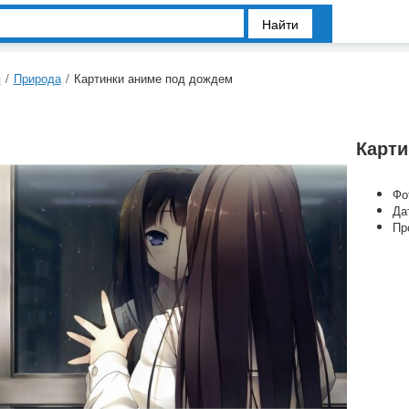
Найти
я
/
Природа
/
Картинки аниме под дождем
Карти
Фо
Да
Пр