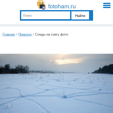
fotoham.ru
Найти
Главная
/
Природа
/
Следы на снегу фото