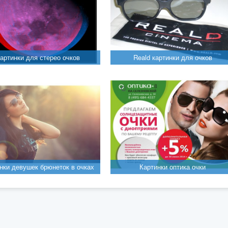
артинки для стерео очков
Reald картинки для очков
нки девушек брюнеток в очках
Картинки оптика очки