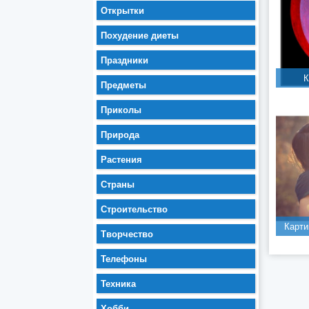
Открытки
Похудение диеты
Праздники
К
Предметы
Приколы
Природа
Растения
Страны
Строительство
Карти
Творчество
Телефоны
Техника
Хобби