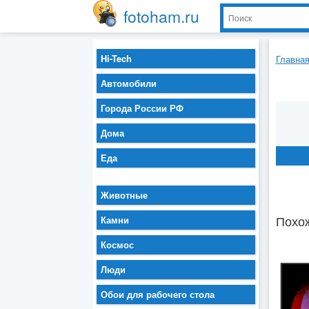
fotoham.ru
Hi-Tech
Главна
Автомобили
Города России РФ
Дома
Еда
Животные
Похож
Камни
Космос
Люди
Обои для рабочего стола