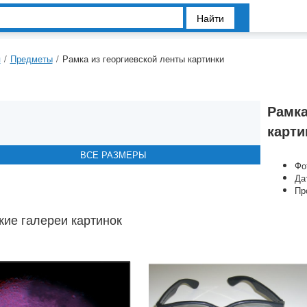
Найти
я
/
Предметы
/
Рамка из георгиевской ленты картинки
Рамка
карти
ВСЕ РАЗМЕРЫ
ВСЕ РАЗМЕРЫ
ВСЕ РАЗМЕРЫ
ВСЕ РАЗМЕРЫ
Фо
Да
Пр
ие галереи картинок