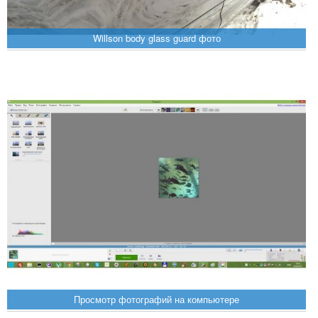
Willson body glass guard фото
Просмотр фотографий на компьютере