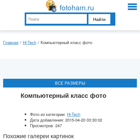
fotoham.ru
Найти
Главная
/
Hi-Tech
/
Компьютерный класс фото
ВСЕ РАЗМЕРЫ
ВСЕ РАЗМЕРЫ
ВСЕ РАЗМЕРЫ
ВСЕ РАЗМЕРЫ
Компьютерный класс фото
Фото из категории:
Hi-Tech
Дата добавления: 2015-04-20 03:30:02
Просмотров: 247
Похожие галереи картинок