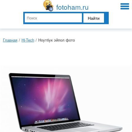
fotoham.ru
Найти
Главная
/
Hi-Tech
/
Ноутбук эйпол фото