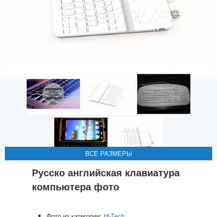
ВСЕ РАЗМЕРЫ
ВСЕ РАЗМЕРЫ
ВСЕ РАЗМЕРЫ
ВСЕ РАЗМЕРЫ
ВСЕ РАЗМЕРЫ
Русско английская клавиатура
компьютера фото
Фото из категории:
Hi-Tech