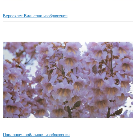
Бересклет Вильсона изображения
Павловния войлочная изображения