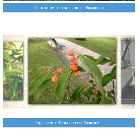
Осока ежисто-колючая изображения
Бересклет Вильсона изображения