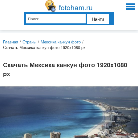
fotoham.ru
Найти
Главная
/
Страны
/
Мексика канкун фото
/
Скачать Мексика канкун фото 1920x1080 px
Скачать Мексика канкун фото 1920x1080
px