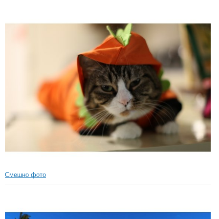
Смешно фото