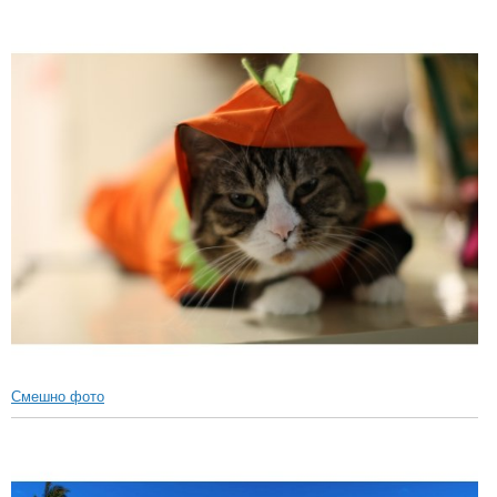
Смешно фото