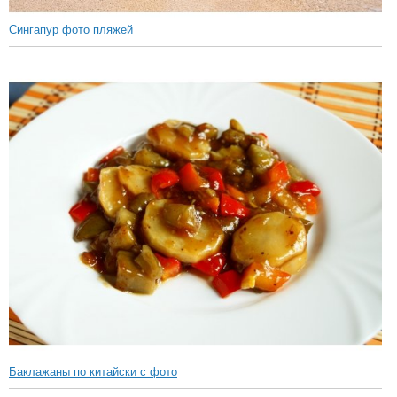
Сингапур фото пляжей
Баклажаны по китайски с фото