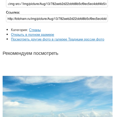
Ссылка:
Категория:
Страны
Открыть в полном размере
Посмотреть другие фото в галерее Традиции россии фото
Рекомендуем посмотреть