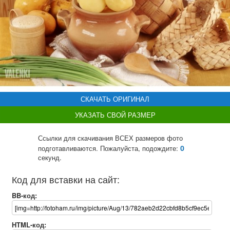
СКАЧАТЬ ОРИГИНАЛ
УКАЗАТЬ СВОЙ РАЗМЕР
Ссылки для скачивания ВСЕХ размеров фото
0
подготавливаются. Пожалуйста, подождите:
секунд.
Код для вставки на сайт:
BB-код:
HTML-код: