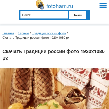
fotoham.ru
Найти
Главная
/
Страны
/
Традиции россии фото
/
Скачать Традиции россии фото 1920x1080 px
Скачать Традиции россии фото 1920x1080
px