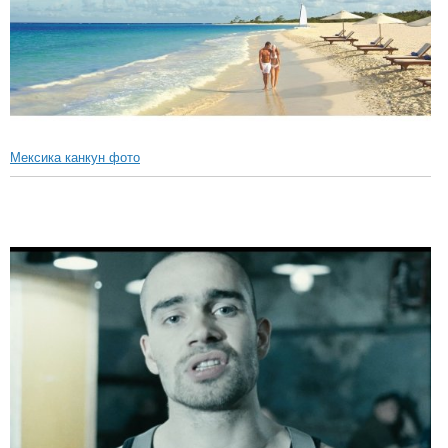
Мексика канкун фото