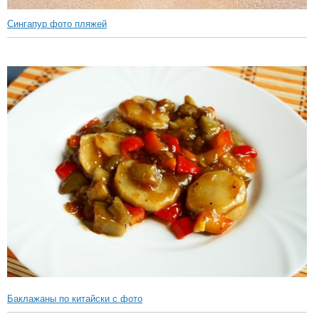
Сингапур фото пляжей
Баклажаны по китайски с фото