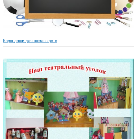
Карандаши для школы фото