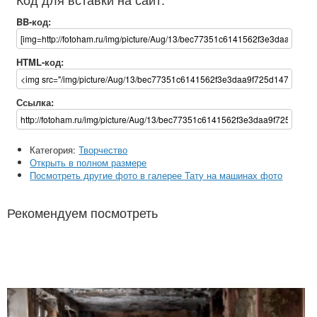
BB-код:
HTML-код:
Ссылка:
Категория:
Творчество
Открыть в полном размере
Посмотреть другие фото в галерее Тату на машинах фото
Рекомендуем посмотреть